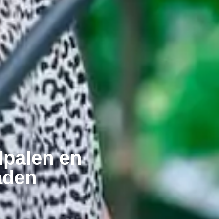
dpalen en
aden