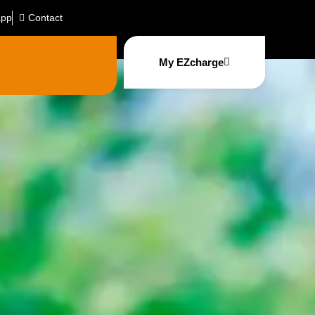
app
Contact
My EZcharge