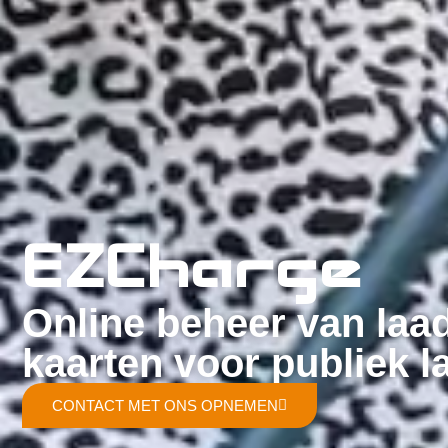
EZCharge
Online beheer van laa
kaarten voor publiek l
CONTACT MET ONS OPNEMEN