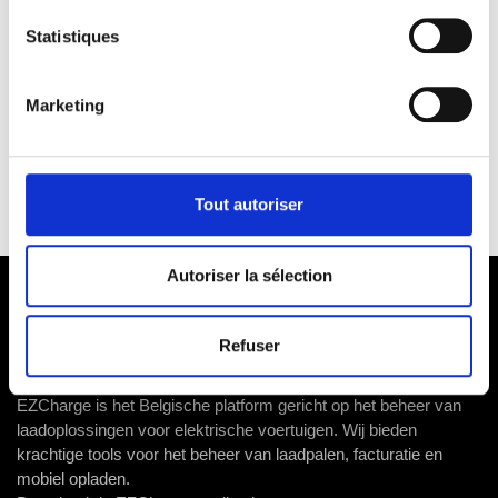
Compatibele beheren :
(niet-limitatieve lijst)
Statistiques
Marketing
Tout autoriser
Autoriser la sélection
Refuser
EZCharge is het Belgische platform gericht op het beheer van
laadoplossingen voor elektrische voertuigen. Wij bieden
krachtige tools voor het beheer van laadpalen, facturatie en
mobiel opladen.