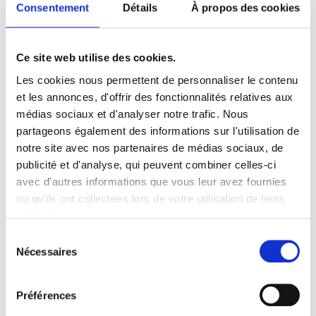
andere onderscheidt. Wij
Consentement
Détails
À propos des cookies
willen dat onze klanten
100% tevreden zijn en
doen er alles aan om dit
Ce site web utilise des cookies.
te bereiken
Les cookies nous permettent de personnaliser le contenu
et les annonces, d'offrir des fonctionnalités relatives aux
NEEM
médias sociaux et d'analyser notre trafic. Nous
CONTACT MET
ONS OP
partageons également des informations sur l'utilisation de
notre site avec nos partenaires de médias sociaux, de
publicité et d'analyse, qui peuvent combiner celles-ci
2 - Beheren
avec d'autres informations que vous leur avez fournies
ou qu'ils ont collectées lors de votre utilisation de leurs
services.
3 -
Sélection
Opleidingssessies
Nécessaires
du
consentement
Préférences